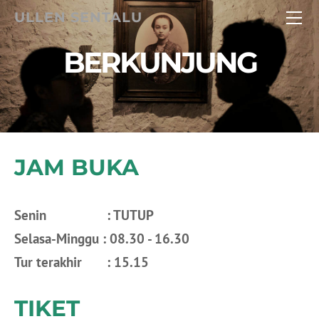
HOME
ULLEN SENTALU
BERKUNJUNG
BERKUNJUNG
MUSEUM
ACARA
WAYANG WORLD 2025
KAJIAN
KONTAK
INTERNATIONAL MUSEUM FORUM 2025
World Dance Day 2026 - R.M. Jodjana
JAM BUKA
Senin : TUTUP
Selasa-Minggu : 08.30 - 16.30
Tur terakhir : 15.15
TIKET