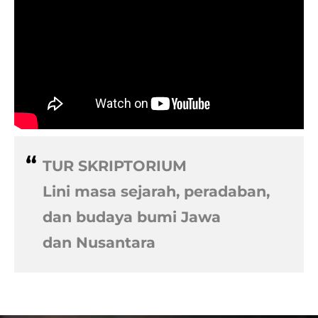
TUR SKRIPTORIUM
Lini masa sejarah, peradaban,
dan budaya bumi Jawa
​dan Nusantara