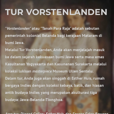
TUR VORSTENLANDEN
"
Vorstenlanden
" atau "Tanah Para Raja" adalah sebutan
pemerintah kolonial Belanda bagi kerajaan Mataram di
bumi Jawa.
Melalui Tur Vorstenlanden, Anda akan menjelajah masuk
ke dalam sejarah kekuasaan bumi Jawa serta masa emas
Kasultanan Yogyakarta dan Kasunanan Surakarta melalui
koleksi lukisan
masterpiece
Museum Ullen Sentalu.
Dalam tur, Anda juga akan singgah di Esther Huis, rumah
bergaya Indies dengan koleksi kebaya, batik, dan hiasan
antik budaya Indies yang merupakan akulturasi tiga
budaya: Jawa-Belanda-Tionghoa.
Area tur: Djagad Gallery, Esther Huis, dan Sasana Sekar Bawana