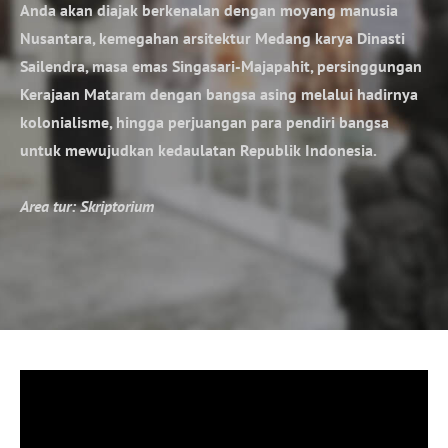
Anda akan diajak berkenalan dengan moyang manusia
Nusantara, kemegahan arsitektur Medang karya Dinasti
Sailendra, masa emas Singasari-Majapahit, persinggungan
Kerajaan Mataram dengan bangsa asing melalui hadirnya
kolonialisme, hingga perjuangan para pendiri bangsa
untuk mewujudkan kedaulatan Republik Indonesia.
Area tur: Skriptorium