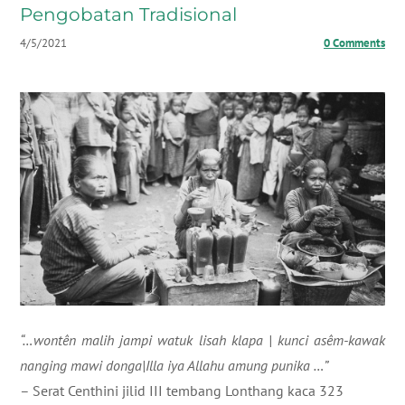
Pengobatan Tradisional
4/5/2021
0 Comments
“…wontên malih jampi watuk lisah klapa | kunci asêm-kawak
nanging mawi donga|Illa iya Allahu amung punika …”
– Serat Centhini jilid III tembang Lonthang kaca 323