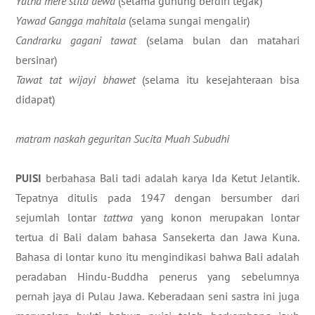
Yatha mere stita dewa
(selama gunung berdiri tegak)
Yawad Gangga mahitala
(selama sungai mengalir)
Candrarku gagani tawat
(selama bulan dan matahari
bersinar)
Tawat tat wijayi bhawet
(selama itu kesejahteraan bisa
didapat)
matram naskah geguritan Sucita Muah Subudhi
PUISI
berbahasa Bali tadi adalah karya Ida Ketut Jelantik.
Tepatnya ditulis pada 1947 dengan bersumber dari
sejumlah lontar
tattwa
yang konon merupakan lontar
tertua di Bali dalam bahasa Sansekerta dan Jawa Kuna.
Bahasa di lontar kuno itu mengindikasi bahwa Bali adalah
peradaban Hindu-Buddha penerus yang sebelumnya
pernah jaya di Pulau Jawa. Keberadaan seni sastra ini juga