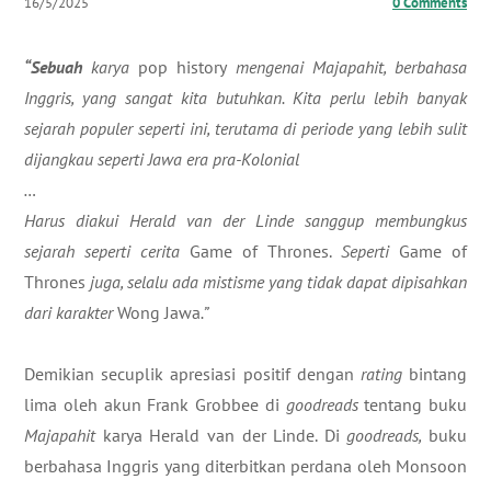
16/5/2025
0 Comments
“Sebuah
karya
pop history
mengenai Majapahit, berbahasa
Inggris, yang sangat kita butuhkan. Kita perlu lebih banyak
sejarah populer seperti ini, terutama di periode yang lebih sulit
dijangkau seperti Jawa era pra-Kolonial
…
Harus diakui Herald van der Linde sanggup membungkus
sejarah seperti cerita
Game of Thrones.
Seperti
Game of
Thrones
juga, selalu ada mistisme yang tidak dapat dipisahkan
dari karakter
Wong Jawa
.”
Demikian secuplik apresiasi positif dengan
rating
bintang
lima oleh akun Frank Grobbee di
goodreads
tentang buku
Majapahit
karya Herald van der Linde. Di
goodreads,
buku
berbahasa Inggris yang diterbitkan perdana oleh Monsoon