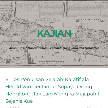
HOME
ULLEN SENTALU
BERKUNJUNG
MUSEUM
ACARA
KAJIAN
WAYANG WORLD 2025
KAJIAN
KONTAK
INTERNATIONAL MUSEUM FORUM 2025
Artikel Riset Museum Ullen Sentalu tentang Jawa dan Nusantara
World Dance Day 2026 - R.M. Jodjana
8 Tips Penulisan Sejarah Naratif ala
Herald van der Linde, Supaya Orang
Hongkong Tak Lagi Mengira Majapahit
Sejenis Kue