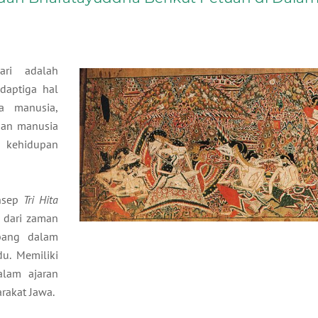
ari adalah
adaptiga hal
a manusia,
gan manusia
n kehidupan
onsep
Tri Hita
r dari zaman
bang dalam
du. Memiliki
alam ajaran
rakat Jawa.