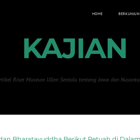
HOME
BERKUNJUN
KAJIAN
rtikel Riset Museum Ullen Sentalu tentang Jawa dan Nusanta
dan Bharatayuddha Berikut Petuah di Dala