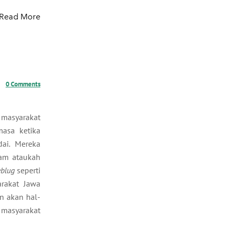
Read More
0 Comments
 masyarakat
masa ketika
ai. Mereka
lam ataukah
blug
seperti
arakat Jawa
n akan hal-
 masyarakat