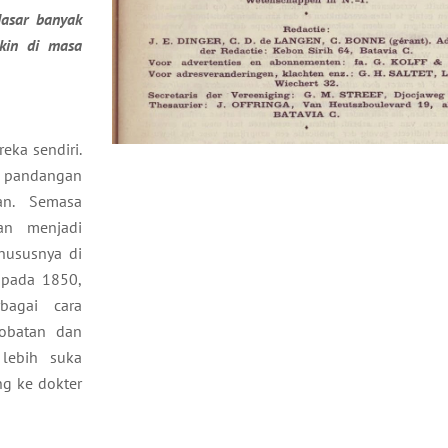
dasar banyak
kin di masa
eka sendiri.
 pandangan
an. Semasa
an menjadi
hususnya di
 pada 1850,
bagai cara
obatan dan
 lebih suka
ng ke dokter