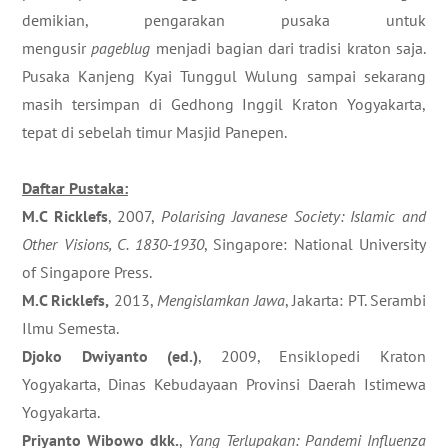
demikian, pengarakan pusaka untuk
mengusir
pageblug
menjadi bagian dari tradisi kraton saja.
Pusaka Kanjeng Kyai Tunggul Wulung sampai sekarang
masih tersimpan di Gedhong Inggil Kraton Yogyakarta,
tepat di sebelah timur Masjid Panepen.
Daftar Pustaka:
M.C Ricklefs
, 2007,
Polarising Javanese Society: Islamic and
Other Visions, C. 1830-1930
, Singapore: National University
of Singapore Press.
M.C Ricklefs,
2013,
Mengislamkan Jawa
, Jakarta: PT. Serambi
Ilmu Semesta.
Djoko Dwiyanto (ed.)
, 2009, Ensiklopedi Kraton
Yogyakarta, Dinas Kebudayaan Provinsi Daerah Istimewa
Yogyakarta.
Priyanto Wibowo dkk.
,
Yang Terlupakan: Pandemi Influenza