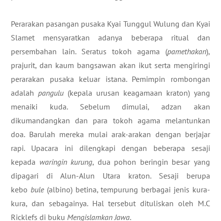
Perarakan pasangan pusaka Kyai Tunggul Wulung dan Kyai
Slamet mensyaratkan adanya beberapa ritual dan
persembahan lain. Seratus tokoh agama (
pamethakan
),
prajurit, dan kaum bangsawan akan ikut serta mengiringi
perarakan pusaka keluar istana. Pemimpin rombongan
adalah
pangulu
(kepala urusan keagamaan kraton) yang
menaiki kuda. Sebelum dimulai, adzan akan
dikumandangkan dan para tokoh agama melantunkan
doa. Barulah mereka mulai arak-arakan dengan berjajar
rapi. Upacara ini dilengkapi dengan beberapa sesaji
kepada
waringin kurung
, dua pohon beringin besar yang
dipagari di Alun-Alun Utara kraton. Sesaji berupa
kebo
bule
(albino) betina, tempurung berbagai jenis kura-
kura, dan sebagainya. Hal tersebut dituliskan oleh M.C
Ricklefs di buku
Mengislamkan Jawa
.