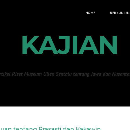
HOME
BERKUNJUN
KAJIAN
rtikel Riset Museum Ullen Sentalu tentang Jawa dan Nusanta
huan tentang Prasasti dan Kakawin