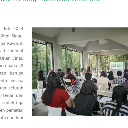
 Juli 2024
Ullen Sinau.
Sapa Kawruh,
ri internal
 Ullen Sinau
dana pada 28
atan berupa
ntu secara
aran seluruh
terdiri dari
n sudah tiga
leh pemateri
tu dari luar