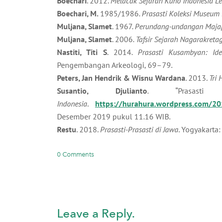
Boechari
. 2012.
Melacak Sejarah Kuno Indonesia Le
Boechari, M.
1985/1986.
Prasasti Koleksi Museum 
Muljana, Slamet
. 1967.
Perundang-undangan Maja
Muljana, Slamet
. 2006.
Tafsir Sejarah Nagarakret
Nastiti, Titi S
. 2014.
Prasasti Kusambyan: Id
Pengembangan Arkeologi, 69–79.
Peters, Jan Hendrik & Wisnu Wardana
. 2013.
Tri 
Susantio, Djulianto
. “Prasasti
Indonesia
.
https://hurahura.wordpress.com/20
Desember 2019 pukul 11.16 WIB.
Restu
. 2018.
Prasasti-Prasasti di Jawa
. Yogyakarta:
0 Comments
Leave a Reply.