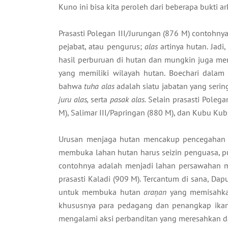
Kuno ini bisa kita peroleh dari beberapa bukti a
Prasasti Polegan III/Jurungan (876 M) contohn
pejabat, atau pengurus;
alas
artinya hutan. Jadi,
hasil perburuan di hutan dan mungkin juga meng
yang memiliki wilayah hutan. Boechari dala
bahwa
tuha alas
adalah siatu jabatan yang serin
juru alas,
serta
pasak alas.
Selain prasasti Polega
M), Salimar III/Papringan (880 M), dan Kubu Ku
Urusan menjaga hutan mencakup pencegahan p
membuka lahan hutan harus seizin penguasa, pun
contohnya adalah menjadi lahan persawahan 
prasasti Kaladi (909 M). Tercantum di sana, 
untuk membuka hutan
araņan
yang memisahkan
khususnya para pedagang dan penangkap ikan,
mengalami aksi perbanditan yang meresahkan d