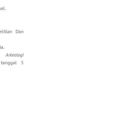
al.
elitian Dan
ia.
keologi
 tanggal 5