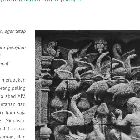
, agar tetap
atu perayaan
k
ama)
a merupakan
orang paling
o abad XIV,
intahan dari
uk baru saja
 Singasari
ndiri selaku
uruan, dan