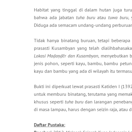
Habitat yang tinggal di dalam hutan juga tur
bahwa ada jabatan
tuha buru
atau
tuwa buru
,
Diduga ada semacam undang-undang perburuan b
Tidak hanya binatang buruan, tetapi beberapa
prasasti Kusambyan yang telah dialihbahasakan
Lokasi Maḍaṇḍĕr dan Kusambyan
, menyebutkan b
jenis pohon, seperti kayu, bambu, bambu petung
kayu dan bambu yang ada di wilayah itu termasuk
Bukti ini diperkuat lewat prasasti Katiden I (1
untuk memburu binatang, terutama yang memaka
khusus seperti
tuha buru
dan larangan penebang
di masa lampau, harus dengan seizin raja, atau
Daftar Pustaka: