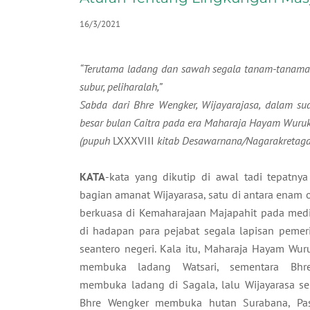
16/3/2021
“Terutama ladang dan sawah segala tanam-tanaman
subur, peliharalah,”
Sabda dari Bhre Wengker, Wijayarajasa, dalam su
besar bulan Caitra pada era Maharaja Hayam Wuru
(
pupuh
LXXXVIII
kitab Desawarnana/Nagarakretag
KATA
-kata yang dikutip di awal tadi tepatny
bagian amanat Wijayarasa, satu di antara enam 
berkuasa di Kemaharajaan Majapahit pada medi
di hadapan para pejabat segala lapisan pemer
seantero negeri. Kala itu, Maharaja Hayam Wur
membuka ladang Watsari, sementara Bhre
membuka ladang di Sagala, lalu Wijayarasa se
Bhre Wengker membuka hutan Surabana, Pas