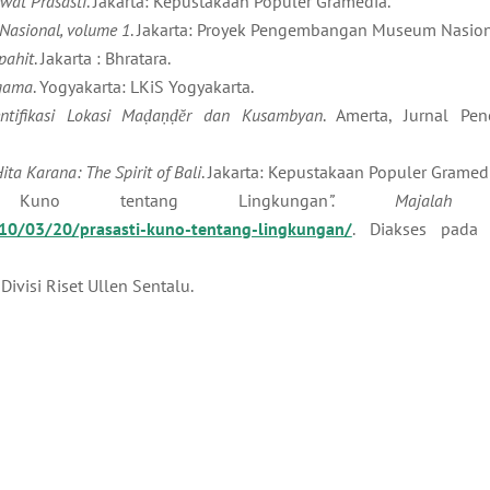
wat Prasasti
. Jakarta: Kepustakaan Populer Gramedia.
Nasional, volume 1
. Jakarta: Proyek Pengembangan Museum Nasion
pahit
. Jakarta : Bhratara.
agama
. Yogyakarta: LKiS Yogyakarta.
entifikasi Lokasi Maḍaṇḍĕr dan Kusambyan
. Amerta, Jurnal Pen
Hita Karana: The Spirit of Bali
. Jakarta: Kepustakaan Populer Gramed
 Kuno tentang Lingkungan
”. Majalah Ar
10/03/20/prasasti-kuno-tentang-lingkungan/
. Diakses pada
 Divisi Riset Ullen Sentalu.