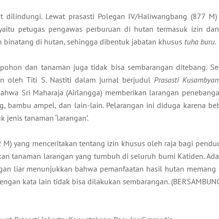
ut dilindungi. Lewat prasasti Polegan IV/Haliwangbang (877 M)
 yaitu petugas pengawas perburuan di hutan termasuk izin dan ‘
inatang di hutan, sehingga dibentuk jabatan khusus
tuha buru
.
 pohon dan tanaman juga tidak bisa sembarangan ditebang. Se
 oleh Titi S. Nastiti dalam jurnal berjudul
Prasasti Kusambyan: 
ahwa Sri Maharaja (Airlangga) memberikan larangan penebang
, bambu ampel, dan lain-lain. Pelarangan ini diduga karena beb
 jenis tanaman ‘larangan’.
392 M) yang menceritakan tentang izin khusus oleh raja bagi pend
n tanaman larangan yang tumbuh di seluruh bumi Katiden. Ada
an liar menunjukkan bahwa pemanfaatan hasil hutan memang t
 dengan kata lain tidak bisa dilakukan sembarangan. (BERSAMBUN