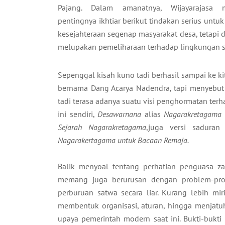
Pajang. Dalam amanatnya, Wijayarajasa 
pentingnya ikhtiar berikut tindakan serius unt
kesejahteraan segenap masyarakat desa, tetapi 
melupakan pemeliharaan terhadap lingkungan se
Sepenggal kisah kuno tadi berhasil sampai ke 
bernama Dang Acarya Nadendra, tapi menyebut d
tadi terasa adanya suatu visi penghormatan te
ini sendiri,
Desawarnana
alias
Nagarakretagama
Sejarah
Nagarakretagama
,juga versi sadur
Nagarakertagama untuk Bacaan Remaja.
Balik menyoal tentang perhatian penguasa z
memang juga berurusan dengan problem-prob
perburuan satwa secara liar. Kurang lebih mir
membentuk organisasi, aturan, hingga menjatu
upaya pemerintah modern saat ini. Bukti-bukt