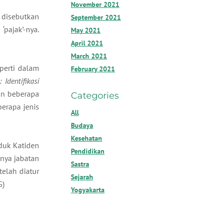
November 2021
 disebutkan
September 2021
pajak’-nya.
May 2021
April 2021
March 2021
perti dalam
February 2021
Identifikasi
an beberapa
Categories
erapa jenis
All
Budaya
Kesehatan
uduk Katiden
Pendidikan
nya jabatan
Sastra
elah diatur
Sejarah
G)
Yogyakarta