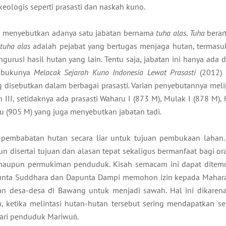
rkeologis seperti prasasti dan naskah kuno.
ya menyebutkan adanya satu jabatan bernama
tuha alas
.
Tuha
berar
tuha alas
adalah pejabat yang bertugas menjaga hutan, termas
urusi hasil hutan yang lain. Tentu saja, jabatan ini hanya ada 
m bukunya
Melacak Sejarah Kuno Indonesia Lewat Prasasti
(2012) 
g disebutkan dalam berbagai prasasti. Varian penyebutannya mel
n III, setidaknya ada prasasti Waharu I (873 M), Mulak I (878 M),
bu (905 M) yang juga menyebutkan jabatan tadi.
embabatan hutan secara liar untuk tujuan pembukaan lahan.
 disertai tujuan dan alasan tepat sekaligus bermanfaat bagi or
maupun permukiman penduduk. Kisah semacam ini dapat dite
Dapunta Suddhara dan Dapunta Dampi memohon izin kepada Mahara
 desa-desa di Bawang untuk menjadi sawah. Hal ini dikaren
 ketika melintasi hutan-hutan tersebut sering mendapatkan s
ari penduduk Mariwuṅ.