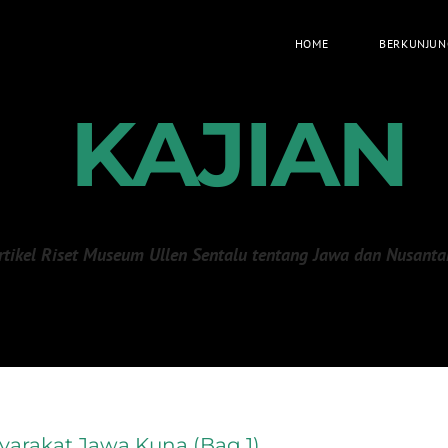
HOME
BERKUNJUN
KAJIAN
rtikel Riset Museum Ullen Sentalu tentang Jawa dan Nusanta
arakat Jawa Kuna (Bag 1)