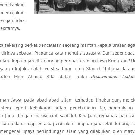
menekankan
uk memajukan
dengan tidak
kitarnya.
kita sekarang berkat pencatatan seorang mantan kepala urusan a
irinya sebagai Prapanca kala menulis susastra. Dari sepenggal
rhadap lingkungan di kalangan penguasa zaman Jawa Kuna kan? Un
yang dirujuk adalah versi saduran oleh Slamet Muljana dala
an oleh Mien Ahmad Rifai dalam buku
Desawarnana: Sadur
aman Jawa pada abad-abad silam terhadap lingkungan, mere
lem seperti kebakaran hutan, penebangan liar, pembukaan 
ip juga dengan masyarakat saat ini. Kerajaan-kemaharajaan kal
hkan pidana bagi pelaku perusakan lingkungan. Lebih kurang 
i mengenai upaya perlindungan alam yang dilakukan oleh masy