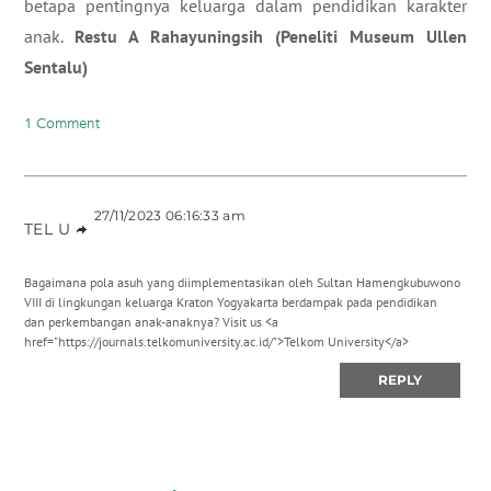
betapa pentingnya keluarga dalam pendidikan karakter
anak.
Restu A Rahayuningsih (Peneliti Museum Ullen
Sentalu)
1 Comment
27/11/2023 06:16:33 am
TEL U
Bagaimana pola asuh yang diimplementasikan oleh Sultan Hamengkubuwono
VIII di lingkungan keluarga Kraton Yogyakarta berdampak pada pendidikan
dan perkembangan anak-anaknya? Visit us <a
href="https://journals.telkomuniversity.ac.id/">Telkom University</a>
REPLY